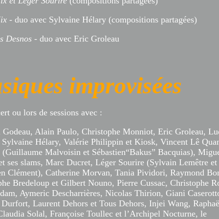
x et Léger Sourire
(compositions partagées)
ix
- duo avec Sylvaine Hélary (compositions partagées)
s Desnos
- duo avec Eric Groleau
siques improvisées
rt ou lors de sessions avec :
 Godeau, Alain Paulo, Christophe Monniot, Eric Groleau, Lu
 Sylvaine Hélary, Valérie Philippin et Kiosk, Vincent Lê Qua
g (Guillaume Malvoisin et Sébastien“Bakus” Bacquias), Migu
 et ses slams, Marc Ducret, Léger Sourire (Sylvain Lemêtre et
en Clément), Catherine Morvan, Tania Pividori, Raymond Bon
phe Bredeloup et Gilbert Nouno, Pierre Cussac, Christophe R
dam, Aymeric Descharrières, Nicolas Thirion, Giani Caserott
 Durfort, Laurent Dehors et Tous Dehors, Injei Wang, Raphaë
laudia Solal, Françoise Toullec et l’Archipel Nocturne, le