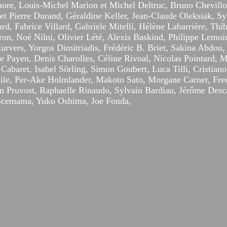
nore, Louis-Michel Marion et Michel Deltruc, Bruno Chevillo
et Pierre Durand, Géraldine Keller, Jean-Claude Oleksiak, Sy
rd, Fabrice Villard, Gabriele Mitelli, Hélène Labarrière, Thi
on, Noé Nilni, Olivier Lété, Alexis Baskind, Philippe Lemoi
urvers, Yorgos Dimitriadis, Frédéric B. Briet, Sakina Abdou,
e Payen, Denis Charolles, Céline Rivoal, Nicolas Pointard, 
 Cabaret, Isabel Sörling, Simon Goubert, Luca Tilli, Cristiano
ile, Per-Ake Holmlander, Makoto Sato, Morgane Carnet, Fred
an Pruvost, Raphaelle Rinaudo, Sylvain Bardiau, Jérôme Des
Scemama, Yuko Oshima, Joe Fonda,