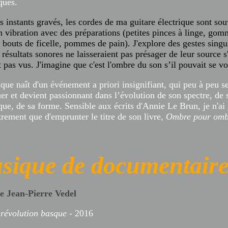
ques.
 instants gravés, les cordes de ma guitare électrique sont so
n vibration avec des préparations (petites pinces à linge, go
 bouts de ficelle, pommes de pain). J'explore des gestes singu
 résultats sonores ne laisseraient pas présager de leur source s'
t pas vus. J'imagine que c'est l'ombre du son s’il pouvait se vo
ue naît d'un événement a priori insignifiant, qui peu à peu se
er et devient passionnant dans l’évolution de son spectre, de 
ue, de sa forme. Sensible aux écrits d'Annie Le Brun, je n'ai
trement que d'emprunter le titre de son livre,
Ombre pour omb
sique de documentair
e Jean-Pierre Vedel
 révolution basque
- 2016