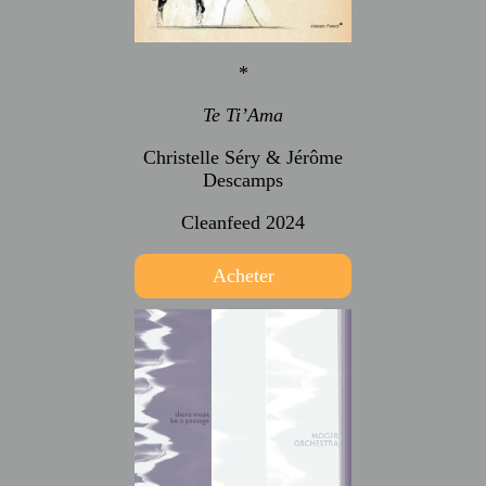
*
Te Ti’Ama
Christelle Séry & Jérôme
Descamps
Cleanfeed 2024
Acheter