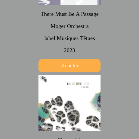
There Must Be A Passage
Moger Orchestra
label Musiques Têtues
2023
Acheter