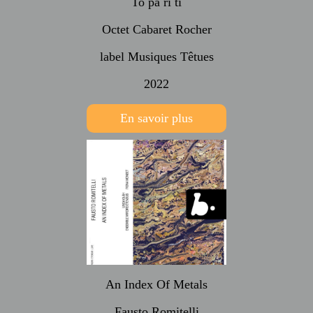
To pa ri ti
Octet Cabaret Rocher
label Musiques Têtues
2022
En savoir plus
An Index Of Metals
Fausto Romitelli